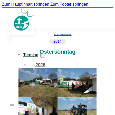
Zum Hauptinhalt springen
Zum Footer springen
KLJB Venhaus e.V.
2014
Ostersonntag
Termine
2026
Archiv
Bildergalerie
Der Verein
Downloads