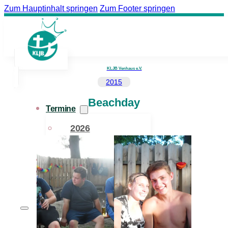
Zum Hauptinhalt springen
Zum Footer springen
KLJB Venhaus e.V.
2015
Beachday
Termine
2026
Archiv
Bildergalerie
Der Verein
Downloads