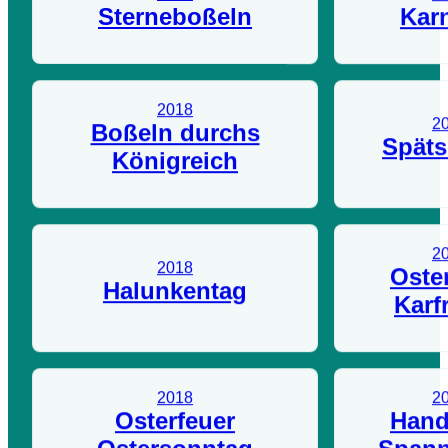
Sterneboßeln
Kar
2018
2
Boßeln durchs
Späts
Königreich
2
2018
Oste
Halunkentag
Karf
2018
2
Osterfeuer
Hand